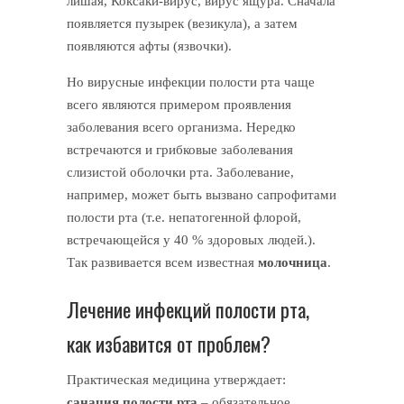
лишая, Коксаки-вирус, вирус ящура. Сначала
появляется пузырек (везикула), а затем
появляются афты (язвочки).
Но вирусные инфекции полости рта чаще
всего являются примером проявления
заболевания всего организма. Нередко
встречаются и грибковые заболевания
слизистой оболочки рта. Заболевание,
например, может быть вызвано сапрофитами
полости рта (т.е. непатогенной флорой,
встречающейся у 40 % здоровых людей.).
Так развивается всем известная
молочница
.
Лечение инфекций полости рта,
как избавится от проблем?
Практическая медицина утверждает:
санация полости рта
– обязательное