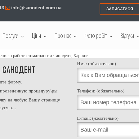
13
info@sanodent.com.ua
ЗАПИСАТИСЯ
Послуги
Ціни
Про нас
Фото робіт
Відгуки
ение о работе стоматологии Санодент, Харьков
Имя: (обязательно)
, САНОДЕНТ
ните форму.
и проведенную процедуру\ры
Телефон: (обязательно)
сылку на любую Вашу страницу
 другую…
E-mail: (желательно)