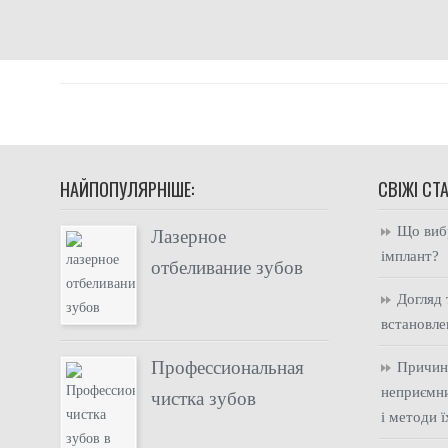
НАЙПОПУЛЯРНІШЕ:
СВІЖІ СТА
Що вибр
Лазерное
імплант?
отбеливание зубов
Догляд 
встановле
Профессиональная
Причин
неприємни
чистка зубов
і методи 