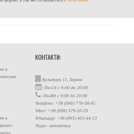
КОНТАКТИ:
на
к
гических
Культури 11, Харкiв
: Пн-Сб с 9:00 до 20:00
: Пн-Нд с 9:00 до 20:00
т
Vodafone: +38 (066) 776-58-45
Viber: +38 (098) 579-20-29
на
к
Whatsapp: +38 (093) 403-44-13
брекет-
Skype: sanodentua
екеты,