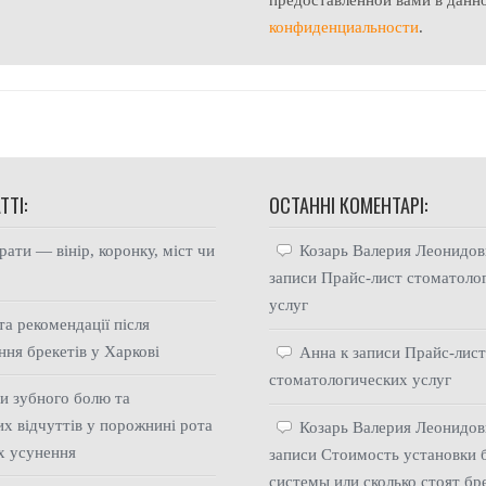
конфиденциальности
.
ТТІ:
ОСТАННІ КОМЕНТАРІ:
ати — вінір, коронку, міст чи
Козарь Валерия Леонидов
записи
Прайс-лист стоматоло
услуг
та рекомендації після
ння брекетів у Харкові
Анна
к записи
Прайс-лис
стоматологических услуг
и зубного болю та
х відчуттів у порожнині рота
Козарь Валерия Леонидов
їх усунення
записи
Стоимость установки 
системы или сколько стоят бр