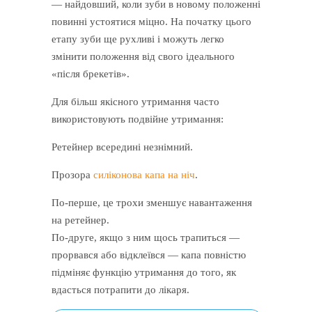
— найдовший, коли зуби в новому положенні
повинні устоятися міцно. На початку цього
етапу зуби ще рухливі і можуть легко
змінити положення від свого ідеального
«після брекетів».
Для більш якісного утримання часто
використовують подвійне утримання:
Ретейнер всередині незнімний.
Прозора
силіконова капа на ніч
.
По-перше, це трохи зменшує навантаження
на ретейнер.
По-друге, якщо з ним щось трапиться —
прорвався або відклеївся — капа повністю
підміняє функцію утримання до того, як
вдасться потрапити до лікаря.