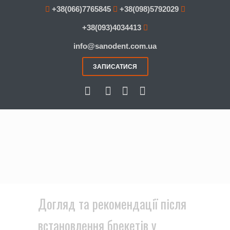
+38(066)7765845
+38(098)5792029
+38(093)4034413
info@sanodent.com.ua
ЗАПИСАТИСЯ
Догляд та рекомендації після
встановлення брекетів у