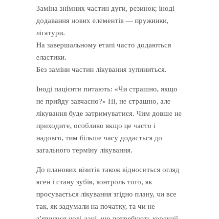
Заміна знімних частин дуги, резинок; іноді
додавання нових елементів — пружинки,
лігатури.
На завершальному етапі часто додаються
еластики.
Без заміни частин лікування зупиниться.
Іноді пацієнти питають: «Чи страшно, якщо
не прийду завчасно?» Ні, не страшно, але
лікування буде затримуватися. Чим довше не
приходите, особливо якщо це часто і
надовго, тим більше часу додасться до
загального терміну лікування.
До планових візитів також відноситься огляд
ясен і стану зубів, контроль того, як
просувається лікування згідно плану, чи все
так, як задумали на початку, та чи не
з’явилися нові дані, що потребують корекції