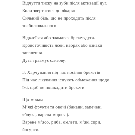
Відчуття тиску на зуби після активації дуг.
Коли звертатися до лікаря:
Сильний біль, що не проходить після
знеболювального.
Відклеївся або зламався брекет/дуга.
Кровоточивість ясен, набряк або ознаки
запалення.
Дуга травмує слизову.
3. Харчування під час носіння брекетів
Під час лікування існують обмеження щодо
їжі, щоб не пошкодити брекети.
Що можна:
М’які фрукти та овочі (банани, запечені
яблука, варена морква).
Варене м’ясо, риба, омлети, м’які сири,
йогурти.