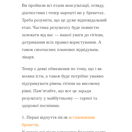
Ви пройшли всі етапи консультації, огляду,
діагностики і тепер нарешті ви у брекетах.
Треба розуміти, що це дуже відповідальний
етап. Частина результату буде повністю
залежати від вас — вашої уваги до гігієни,
дотримання всіх правил користування. А
також своєчасних планових відвідувань
лікаря.
Тепер є деякі обмеження по тому, що і як
можна їсти, а також буде потрібно уважно
підтримувати рівень гігієни на високому
рівні. Пам’ятайте, що все це заради
результату у майбутньому — гарної та
здорової посмішки.
1. Перші відчуття після
встановлення
брекетів
.
У перші дні після установки брекетів часто