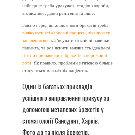
найперше треба урахувати стадію хвороби,
вік людини , данні рентгенів та інше.
Звісно перед встановленням брекетів треба
вилікувати всі кариозні процеси
,
ліквідувати
запалення ясен
. З’ясувати гігієнічні навички
пацієнта, та роз’яснити важливість ідеальної
гігієни при наявності брекетів в порожнині
рота
. Як правило, проблеми з гігієною більше
стосуються малолітніх паціентів.
Один із багатьох прикладів
успішного виправлення прикусу за
допомогою металевих брекетів у
стоматології Санодент, Харків.
Фото до та після брекетів.