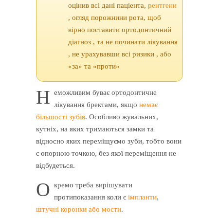
оцінив всі дані паціента,
рентгени
, огляд порожнини рота, щоб
вірно поставити ортодонтичний
діагноз , та не починати лікування
, не урахувавши всі ризики , або
«за» та «проти»
Н
еможливим буває ортодонтичне
лікування бректами, якщо
немає
більшості зубів
. Особливо жувальних,
кутніх, на яких тримаються замки та
відносно яких переміщуємо зуби, тобто вони
є опорною точкою, без якої переміщення не
відбудеться.
О
кремо треба вирішувати
протипоказання коли є
імпланти
,
штучні коронки або мости
.