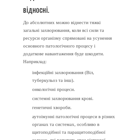
відносні.
До абсолютних можно віднести тяжкі
загальні захворювання, коли всі сили та
ресурси організму спрямовані на усунення
основного патологічного процесу і
додаткове навантаження буде шкодити.
Наприклад:
інфекційні захворювання (Віл,
туберкульоз та інш).
онкологічні процеси.
системні захворювання крові.
генетичні хвороби.
аутоімунні патологічні процеси в різних
органах та системах, особливо в
щитоподібної та паращитоподібної
залозах, які регулють стан кісткової