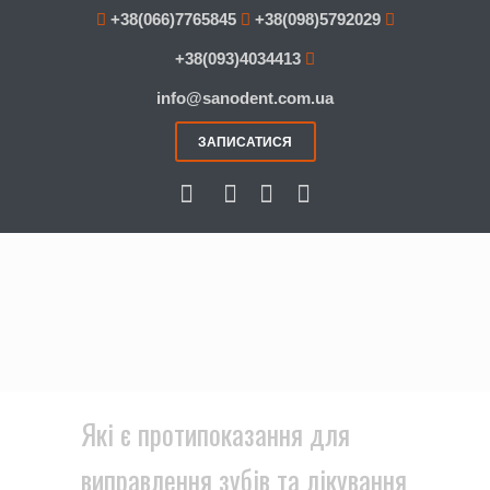
+38(066)7765845
+38(098)5792029
+38(093)4034413
info@sanodent.com.ua
ЗАПИСАТИСЯ
Які є протипоказання для
виправлення зубів та лікування