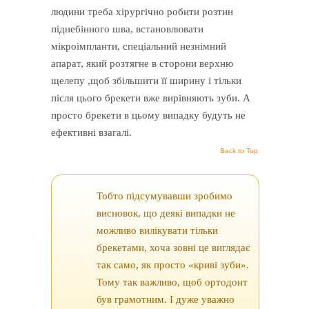
людини треба хірургічно робити розтин
піднебінного шва, встановлювати
мікроімпланти, спеціальний незнімний
апарат, який розтягне в сторони верхню
щелепу ,щоб збільшити її ширину і тільки
після цього брекети вже вирівняють зуби. А
просто брекети в цьому випадку будуть не
ефективні взагалі.
Back to Top
Тобто підсумувавши зробимо
висновок, що деякі випадки не
можливо вилікувати тільки
брекетами, хоча зовні це виглядає
так само, як просто «криві зуби».
Тому так важливо, щоб ортодонт
був грамотним. І дуже уважно