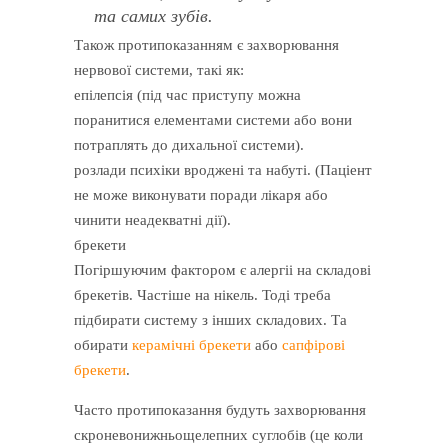
та самих зубів.
Також протипоказанням є захворювання
нервової системи, такі як:
епілепсія (під час приступу можна
поранитися елементами системи або вони
потраплять до дихальної системи).
розлади психіки вроджені та набуті. (Паціент
не може виконувати поради лікаря або
чинити неадекватні дії).
брекети
Погіршуючим фактором є алергіі на складові
брекетів. Частіше на нікель. Тоді треба
підбирати систему з інших складових. Та
обирати
керамічні брекети
або
сапфірові
брекети
.
Часто протипоказання будуть захворювання
скроневонижньощелепних суглобів (це коли