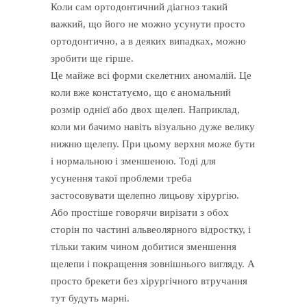
Коли сам ортодонтичний діагноз такий
важкий, що його не можно усунути просто
ортодонтично, а в деяких випадках, можно
зробити ще гірше.
Це майже всі форми скелетних аномалій. Це
коли вже констатуємо, що є аномальний
розмір однієї або двох щелеп. Наприклад,
коли ми бачимо навіть візуально дуже велику
нижню щелепу. При цьому верхня може бути
і нормальною і зменшеною. Тоді для
усунення такої проблеми треба
застосовувати щелепно лицьову хірургію.
Або простіше говорячи вирізати з обох
сторін по частині альвеолярного відростку, і
тільки таким чином добитися зменшення
щелепи і покращення зовнішнього вигляду. А
просто брекети без хірургічного втручання
тут будуть марні.