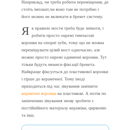
Наприклад, чи треба робити переміщення, де
стоїть імплант,чи воно там не потрібно і
його можно не включати в брекет систему.
Я
к правило мости треба буде знімати, і
робити просто окремі тимчасові
коронки на опорні зуби, тому що не можна
переміщувати цілий мост одночасно, але
можно просто окремі одиничні коронки. Тут
тільки будуть нюанси фіксації брекета.
Найкраще фіксується до пластикової коронки
і гірше до керамічної. Тому іноді
приходиться під час лікування замінити
керамічні коронки
на пластикові. А потім по
закінченню лікування знову зробити з
постійнійного матеріалу кераміки, цирконію
та інш.