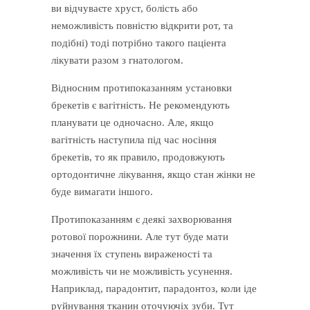
ви відчуваєте хруст, болість або
неможливість повністю відкрити рот, та
подібні) тоді потрібно такого паціента
лікувати разом з гнатологом.
Відносним протипоказанням установки
брекетів є вагітність. Не рекомендують
планувати це одночасно. Але, якщо
вагітність наступила під час носіння
брекетів, то як правило, продовжують
ортодонтичне лікування, якщо стан жінки не
буде вимагати іншого.
Протипоказанням є деякі захворювання
ротової порожнини. Але тут буде мати
значення їх ступень вираженості та
можливість чи не можливість усунення.
Наприклад, парадонтит, парадонтоз, коли іде
руйнування тканин оточуючіх зуби. Тут