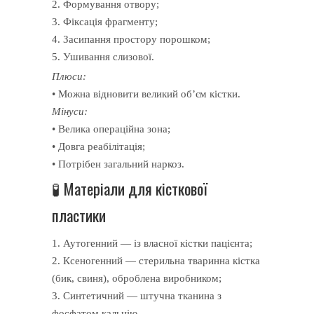
2. Формування отвору;
3. Фіксація фрагменту;
4. Засипання простору порошком;
5. Ушивання слизової.
Плюси:
• Можна відновити великий об’єм кістки.
Мінуси:
• Велика операційна зона;
• Довга реабілітація;
• Потрібен загальний наркоз.
🧪 Матеріали для кісткової
пластики
1. Аутогенний — із власної кістки пацієнта;
2. Ксеногенний — стерильна тваринна кістка
(бик, свиня), оброблена виробником;
3. Синтетичний — штучна тканина з
фосфатом кальцію.