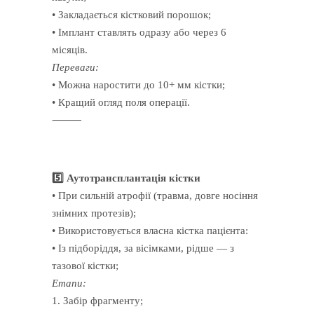
• Закладається кістковий порошок;
• Імплант ставлять одразу або через 6
місяців.
Переваги:
• Можна наростити до 10+ мм кістки;
• Кращий огляд поля операції.
⸻
5️⃣ Аутотрансплантація кістки
• При сильній атрофії (травма, довге носіння
знімних протезів);
• Використовується власна кістка пацієнта:
• Із підборіддя, за вісімками, рідше — з
тазової кістки;
Етапи:
1. Забір фрагменту;