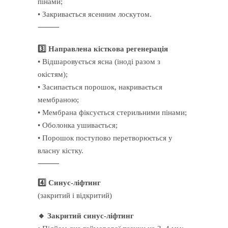
пінами;
• Закривається ясенним лоскутом.
⸻
3️⃣ Направлена кісткова регенерація
• Відшаровується ясна (іноді разом з
окістям);
• Засипається порошок, накривається
мембраною;
• Мембрана фіксується стерильними пінами;
• Оболонка ушивається;
• Порошок поступово перетворюється у
власну кістку.
⸻
4️⃣ Синус-ліфтинг
(закритий і відкритий)
🔸 Закритий синус-ліфтинг