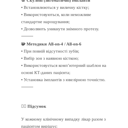
🦷 Скулові (зигоматичні) імпланти
• Встановлюються у виличну кістку;
• Використовуються, коли неможливе
стандартне нарощування;
• Дозволяють уникнути знімного протезу.
⸻
🧩 Методики All-on-4 / All-on-6
• При повній відсутності зубів;
• Вибір зон з наявною кісткою;
• Використовується комп’ютерний шаблон на
основі КТ-даних пацієнта;
• Установка імплантів з ювелірною точністю.
⸻
🧑‍⚕️ Підсумок
У кожному клінічному випадку лікар разом з
пацієнтом вирішує: