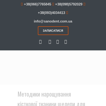
+38(066)7765845
+38(098)5792029
+38(093)4034413
info@sanodent.com.ua
ЗАПИСАТИСЯ
Методики нарощування
кісткової тканини щелепи для