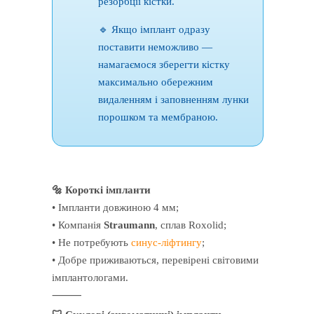
резорбції кістки.
🔹 Якщо імплант одразу
поставити неможливо —
намагаємося зберегти кістку
максимально обережним
видаленням і заповненням лунки
порошком та мембраною.
🔩 Короткі імпланти
• Імпланти довжиною 4 мм;
• Компанія
Straumann
, сплав Roxolid;
• Не потребують
синус-ліфтингу
;
• Добре приживаються, перевірені світовими
імплантологами.
⸻