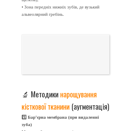
• Зона передніх нижніх зубів, де вузький
альвеолярний гребінь.
🔬 Методики
нарощування
кісткової тканини
(аугментація)
1️⃣ Бар’єрна мембрана (при видаленні
зуба)