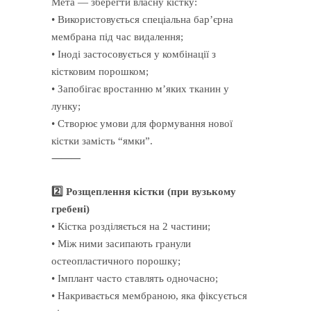
Мета — зберегти власну кістку:
• Використовується спеціальна бар’єрна
мембрана під час видалення;
• Іноді застосовується у комбінації з
кістковим порошком;
• Запобігає вростанню м’яких тканин у
лунку;
• Створює умови для формування нової
кістки замість “ямки”.
⸻
2️⃣ Розщеплення кістки (при вузькому
гребені)
• Кістка розділяється на 2 частини;
• Між ними засипають гранули
остеопластичного порошку;
• Імплант часто ставлять одночасно;
• Накривається мембраною, яка фіксується