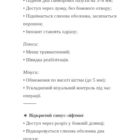
• Підйом дна гайморової пазухи на 3–4 мм;
• Доступ через лунку, без бокового отвору;
• Піднімається слизова оболонка, засипається
порошок;
• Імплант ставлять одразу;
Плюси:
• Менш травматичний;
• Швидка реабілітація.
Мінуси:
• Обмеження по висоті кістки (до 5 мм);
• Ускладнений візуальний контроль під час
операції.
⸻
🔹 Відкритий синус-ліфтинг
• Доступ через розріз у боковій ділянці;
• Відшаровується слизова оболонка дна
пазухи;