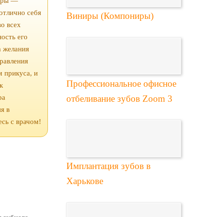
неры —
отлично себя
Виниры (Компониры)
во всех
ность его
а желания
правления
м прикуса, и
Профессиональное офисное
к
отбеливание зубов Zoom 3
ра
я в
сь с врачом!
Имплантация зубов в
Харькове