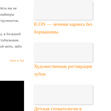
ейсы им не
 элайнеры
струментов,
ICON — лечение кариеса без
бормашины.
ы, в большей
 стабильным,
ой нити, либо
Back to Top
Художественная реставрация
зубов
Детская стоматология в