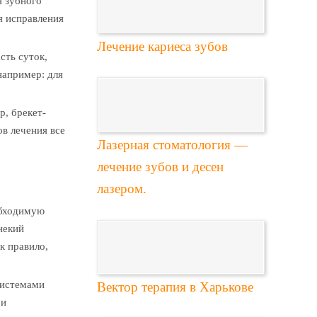
я зубного
я исправления
Лечение кариеса зубов
сть суток,
например: для
р, брекет-
ов лечения все
Лазерная стоматология —
лечение зубов и десен
лазером.
обходимую
некий
к правило,
системами
Вектор терапия в Харькове
 и