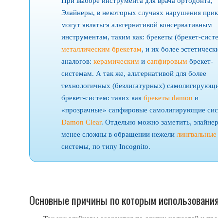
При выборе инструмента для врача ортодонта,
Элайнеры, в некоторых случаях нарушения прик
могут являться альтернативой консервативным
инструментам, таким как: брекеты (брекет-сист
металлическим брекетам
, и их более эстетическ
аналогов:
керамическим
и
сапфировым
брекет-
системам. А так же, альтернативой для более
технологичных (безлигатурных) самолигирующ
брекет-систем: таких как
брекеты damon
и
«прозрачные» сапфировые самолигирующие си
Damon Clear
. Отдельно можно заметить, элайн
менее сложны в обращении нежели
лингвальные
системы, по типу Incognito.
Основные причины по которым использования