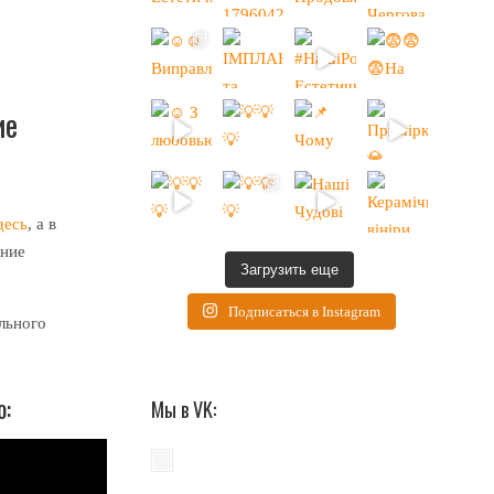
ие
десь
, а в
ение
Загрузить еще
Подписаться в Instagram
льного
о:
Мы в VK: