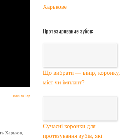
Харькове
Протезирование зубов:
Що вибрати — вінір, коронку,
міст чи імплант?
Back to Top
Сучасні коронки для
ть Харьков,
протезування зубів, які