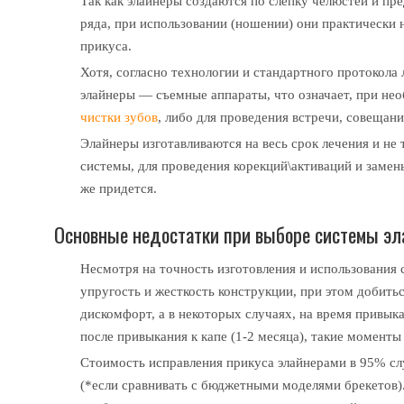
Так как элайнеры создаются по слепку челюстей и пр
ряда, при использовании (ношении) они практически 
прикуса.
Хотя, согласно технологии и стандартного протокола
элайнеры — съемные аппараты, что означает, при нео
чистки зубов
, либо для проведения встречи, совещани
Элайнеры изготавливаются на весь срок лечения и не 
системы, для проведения корекций\активаций и замены 
же придется.
Основные недостатки при выборе системы эла
Несмотря на точность изготовления и использовани
упругость и жесткость конструкции, при этом добит
дискомфорт, а в некоторых случаях, на время привык
после привыкания к капе (1-2 месяца), такие моменты
Стоимость исправления прикуса элайнерами в 95% сл
(*если сравнивать с бюджетными моделями брекетов)