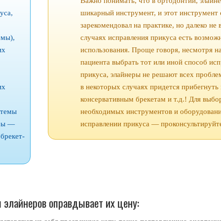
Важно понимать, что в ортодонтии, элай
уса,
шикарный инструмент, и этот инструмент 
зарекомендовал на практике, но далеко не 
емы),
случаях исправления прикуса есть возмож
их
использования. Проще говоря, несмотря н
пациента выбрать тот или иной способ ис
прикуса, элайнеры не решают всех пробле
их
в некоторых случаях придется прибегнуть 
консервативным брекетам и т.д.! Для выбо
стемы
необходимых инструментов и оборудовани
еры —
исправлении прикуса — проконсультируйте
брекет-
 элайнеров оправдывает их цену: