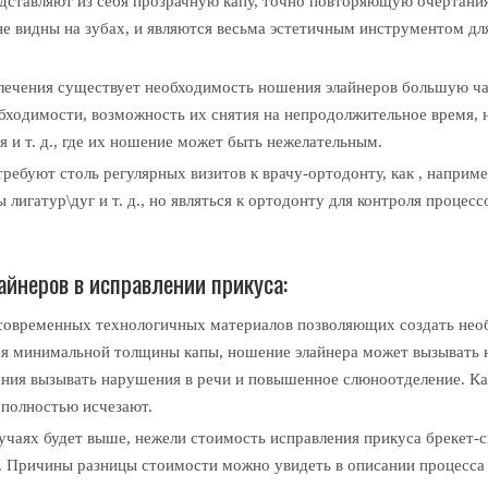
едставляют из себя прозрачную капу, точно повторяющую очертани
не видны на зубах, и являются весьма эстетичным инструментом дл
 лечения существует необходимость ношения элайнеров большую ча
бходимости, возможность их снятия на непродолжительное время, 
я и т. д., где их ношение может быть нежелательным.
требуют столь регулярных визитов к врачу-ортодонту, как , наприме
лигатур\дуг и т. д., но являться к ортодонту для контроля процесс
йнеров в исправлении прикуса:
я современных технологичных материалов позволяющих создать не
ься минимальной толщины капы, ношение элайнера может вызывать 
ания вызывать нарушения в речи и повышенное слюноотделение. Ка
 полностью исчезают.
учаях будет выше, нежели стоимость исправления прикуса брекет-
. Причины разницы стоимости можно увидеть в описании процесса