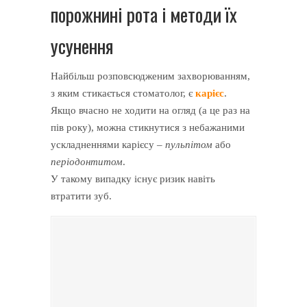
порожнині рота і методи їх
усунення
Найбільш розповсюдженим захворюванням,
з яким стикається стоматолог, є
карієс
.
Якщо вчасно не ходити на огляд (а це раз на
пів року), можна стикнутися з небажаними
ускладненнями карієсу –
пульпітом
або
періодонтитом
.
У такому випадку існує ризик навіть
втратити зуб.