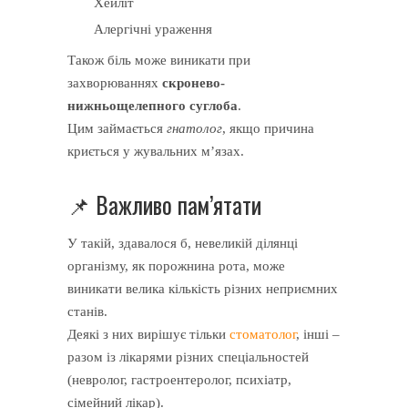
Хейліт
Алергічні ураження
Також біль може виникати при
захворюваннях
скронево-
нижньощелепного суглоба
.
Цим займається
гнатолог
, якщо причина
криється у жувальних м’язах.
📌 Важливо пам’ятати
У такій, здавалося б, невеликій ділянці
організму, як порожнина рота, може
виникати велика кількість різних неприємних
станів.
Деякі з них вирішує тільки
стоматолог
, інші –
разом із лікарями різних спеціальностей
(невролог, гастроентеролог, психіатр,
сімейний лікар).