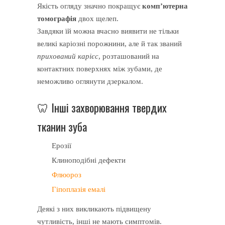
Якість огляду значно покращує
комп’ютерна
томографія
двох щелеп.
Завдяки їй можна вчасно виявити не тільки
великі каріозні порожнини, але й так званий
прихований карієс
, розташований на
контактних поверхнях між зубами, де
неможливо оглянути дзеркалом.
🦷 Інші захворювання твердих
тканин зуба
Ерозії
Клиноподібні дефекти
Флюороз
Гіпоплазія емалі
Деякі з них викликають підвищену
чутливість, інші не мають симптомів.