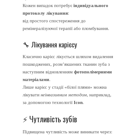
Кожен випадок потребує
індивідуального
протоколу лікування
:
від простого спостереження до
ремінералізуючої терапії або пломбування.
🔧 Лікування карієсу
Класично карієс лікується шляхом видалення
пошкоджених, розм’якшених тканин зуба з
наступним відновленням
фотополімерними
матеріалами
.
Лише карієс у стадії «білої плями» можна
лікувати
неінвазивним методом
, наприклад,
за допомогою технології
Icon
.
⚡️ Чутливість зубів
Підвищена чутливість може виникати через: