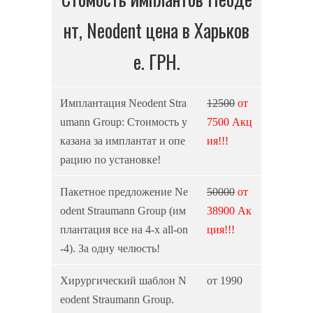
нт, Neodent цена в Харьков
е. ГРН.
Имплантация Neodent Stra
12500
от
umann Group: Стоимость у
7500 Акц
казана за имплантат и опе
ия!!!
рацию по установке!
Пакетное предложение Ne
50000
от
odent Straumann Group (им
38900 Ак
плантация все на 4-x all-on
ция!!!
-4). За одну челюсть!
Хирургический шаблон N
от 1990
eodent Straumann Group.