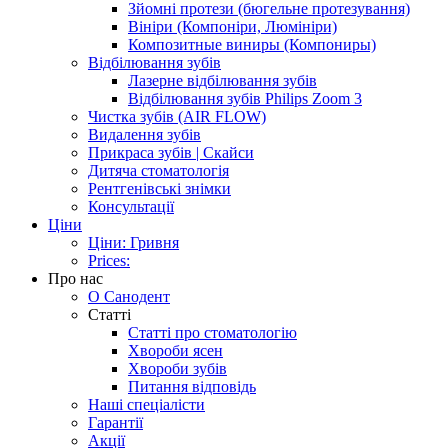
Зйомні протези (бюгельне протезування)
Вініри (Компоніри, Люмініри)
Композитные виниры (Компониры)
Відбілювання зубів
Лазерне відбілювання зубів
Відбілювання зубів Philips Zoom 3
Чистка зубів (AIR FLOW)
Видалення зубів
Прикраса зубів | Скайси
Дитяча стоматологія
Рентгенівські знімки
Консультації
Ціни
Ціни: Гривня
Prices:
Про нас
О Санодент
Статті
Статті про стоматологію
Хвороби ясен
Хвороби зубів
Питання відповідь
Наші спеціалісти
Гарантії
Акції