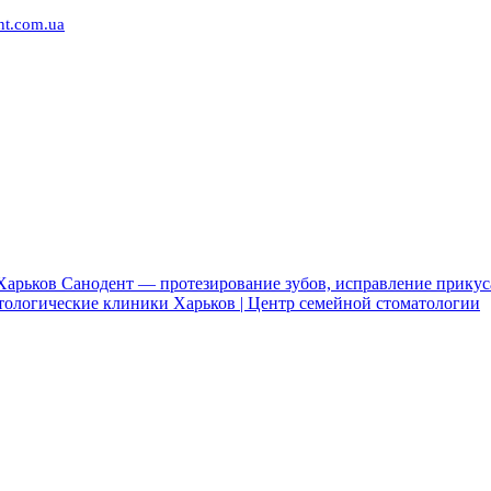
nt.com.ua
арьков Санодент — протезирование зубов, исправление прикуса
атологические клиники Харьков | Центр семейной стоматологии