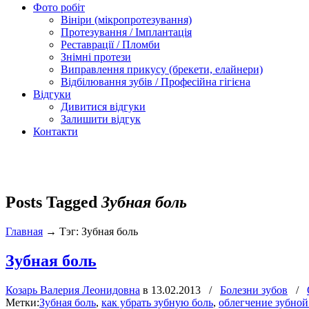
Фото робіт
Вініри (мікропротезування)
Протезування / Імплантація
Реставрації / Пломби
Знімні протези
Виправлення прикусу (брекети, елайнери)
Відбілювання зубів / Професійна гігієна
Відгуки
Дивитися відгуки
Залишити відгук
Контакти
Posts Tagged
Зубная боль
Главная
→
Тэг: Зубная боль
Зубная боль
Козарь Валерия Леонидовна
в
13.02.2013
/
Болезни зубов
/
Метки:
Зубная боль
,
как убрать зубную боль
,
облегчение зубной