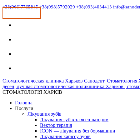
+38(066)7765845
+38(098)5792029
+38(093)4034413
info@sanode
ЗАПИСАТИСЯ
Стоматологическая клиника Харьков Санодент. Стоматология Х
десен, лучшая стоматологическая поликлиника Харьков | стом
СТОМАТОЛОГІЯ ХАРКІВ
Головна
Послуги
Лікування зубів
Лікування зубів та ясен лазером
Вектор терапія
ICON — лікування без бормашини
Лікування карієсу зубів