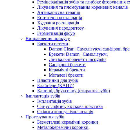
Ремінералізація зубів та глибоке фторування е
Лікування та пломбування кореневих каналів
Антикарієсна терапія
Естетична реставрація
Художня реставрація
Лікування пародонтозу
Герметизація фісур
Виправлення прикусу
Брекет-системи
Damon Clear | Самолігуючі сапфірові бр
Брекети Damon | Самолігуючі
Лінгвальні брекети Incognito
Сапфірові брекети
Керамічні брекети
Металеві брекети
Пластинки для зубів
Елайнери (КАПИ)
Капи від бруксизму (стирання зубів)
Імплантація зубів
Імплантація зубів
Синус-ліфтінг, кісткова пластика
Скільки коштує імплантація
Протезування зубів
Безметалеві керамічні коронки
Металокерамічні коронки