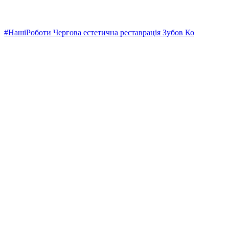
#НашіРоботи Чергова естетична реставрація Зубов Ко