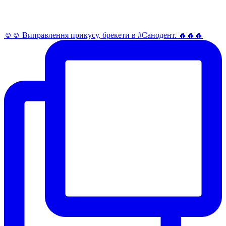
☺️☺️ Виправлення прикусу, брекети в #Санодент. 🔥🔥🔥