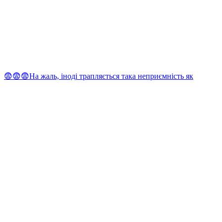
😨😨😨На жаль, іноді трапляється така неприємність як