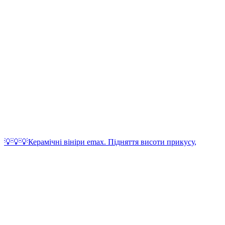
💡💡💡Керамічні вініри emax. Підняття висоти прикусу,