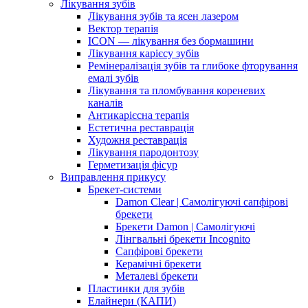
Лікування зубів
Лікування зубів та ясен лазером
Вектор терапія
ICON — лікування без бормашини
Лікування карієсу зубів
Ремінералізація зубів та глибоке фторування
емалі зубів
Лікування та пломбування кореневих
каналів
Антикарієсна терапія
Естетична реставрація
Художня реставрація
Лікування пародонтозу
Герметизація фісур
Виправлення прикусу
Брекет-системи
Damon Clear | Самолігуючі сапфірові
брекети
Брекети Damon | Самолігуючі
Лінгвальні брекети Incognito
Сапфірові брекети
Керамічні брекети
Металеві брекети
Пластинки для зубів
Елайнери (КАПИ)