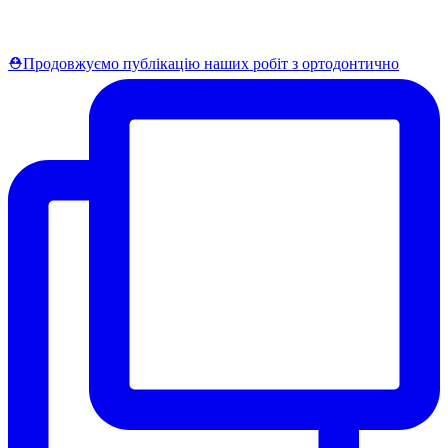
⛑Продовжуємо публікацію наших робіт з ортодонтично