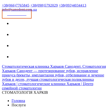
+38(066)7765845
+38(098)5792029
+38(093)4034413
info@sanodent.com.ua
ЗАПИСАТИСЯ
Стоматологическая клиника Харьков Санодент. Стоматология
Харьков Санодент — протезирование зубов, исправление
прикуса брекеты, имплантация зубов, отбеливание и лечение
зубов и десен, лучшая стоматологическая поликлиника
Харьков | стоматологические клиники Харьков | Центр
семейной стоматологии
СТОМАТОЛОГІЯ ХАРКІВ
Головна
Послуги