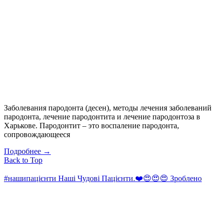
Заболевания пародонта (десен), методы лечения заболеваний
пародонта, лечение пародонтита и лечение пародонтоза в
Харькове. Пародонтит – это воспаление пародонта,
сопровождающееся
Подробнее
→
Back to Top
#нашипацієнти Наші Чудові Пацієнти.❤️😍😍😍 Зроблено