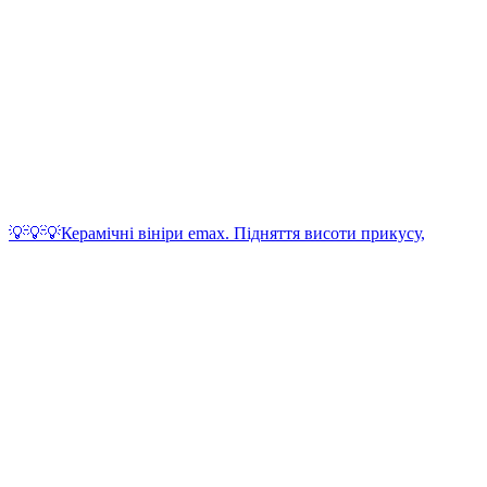
💡💡💡Керамічні вініри emax. Підняття висоти прикусу,