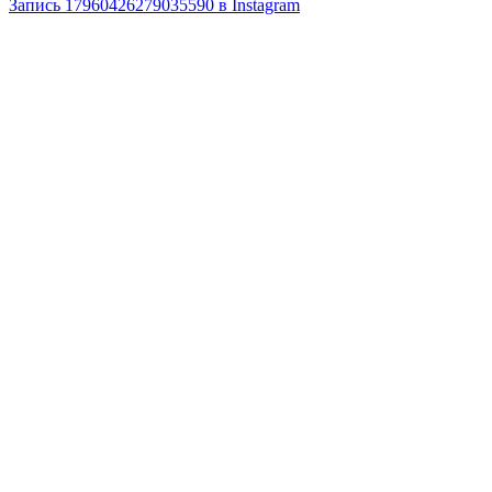
Запись 17960426279035590 в Instagram