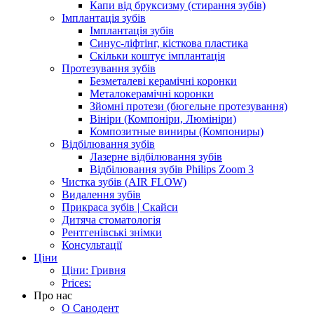
Капи від бруксизму (стирання зубів)
Імплантація зубів
Імплантація зубів
Синус-ліфтінг, кісткова пластика
Скільки коштує імплантація
Протезування зубів
Безметалеві керамічні коронки
Металокерамічні коронки
Зйомні протези (бюгельне протезування)
Вініри (Компоніри, Люмініри)
Композитные виниры (Компониры)
Відбілювання зубів
Лазерне відбілювання зубів
Відбілювання зубів Philips Zoom 3
Чистка зубів (AIR FLOW)
Видалення зубів
Прикраса зубів | Скайси
Дитяча стоматологія
Рентгенівські знімки
Консультації
Ціни
Ціни: Гривня
Prices:
Про нас
О Санодент