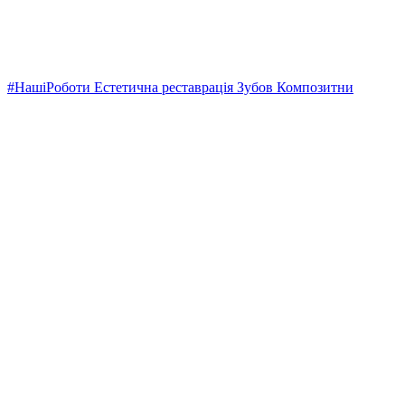
#НашіРоботи Естетична реставрація Зубов Композитни