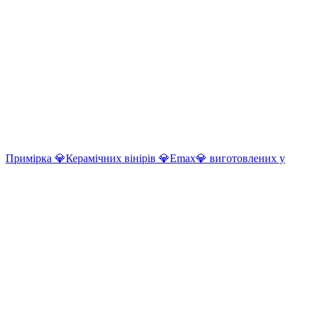
Примірка 💎Керамічних вінірів 💎Еmax💎 виготовлених у