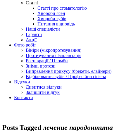
Статті
Статті про стоматологію
Хвороби ясен
Хвороби зубів
Питання відповідь
Наші спеціалісти
Гарантії
Акції
Фото робіт
Вініри (мікропротезування)
Протезування / Імплантація
Реставрації / Пломби
Знімні протези
Виправлення прикусу (брекети, елайнери)
Відбілювання зубів / Професійна гігієна
Відгуки
Дивитися відгуки
Залишити відгук
Контакти
Posts Tagged
лечение пародонтита