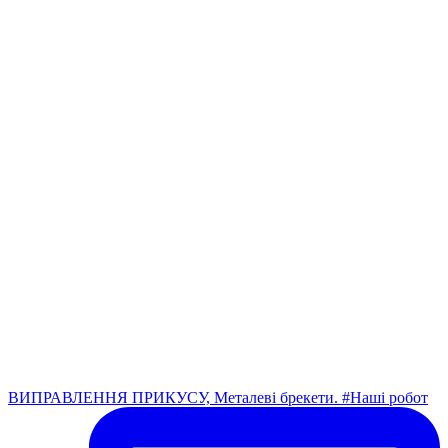
ВИПРАВЛЕННЯ ПРИКУСУ, Металеві брекети. #Наші робот