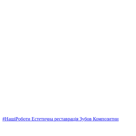
#НашіРоботи Естетична реставрація Зубов Композитни