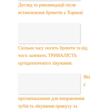
Догляд та рекомендації після
встановлення брекетів у Харкові
Скільки часу носять брекети та від
чого залежить ТРИВАЛІСТЬ
ортодонтичного лікування.
Які
є
протипоказання для виправлення
зубів та лікування прикусу за