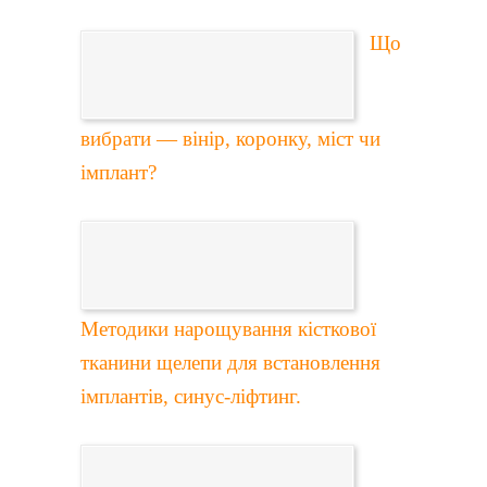
Що
вибрати — вінір, коронку, міст чи
імплант?
Методики нарощування кісткової
тканини щелепи для встановлення
імплантів, синус-ліфтинг.