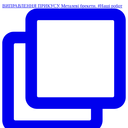
ВИПРАВЛЕННЯ ПРИКУСУ, Металеві брекети. #Наші робот