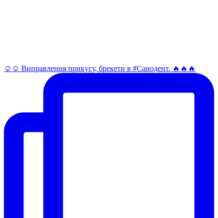
☺️☺️ Виправлення прикусу, брекети в #Санодент. 🔥🔥🔥