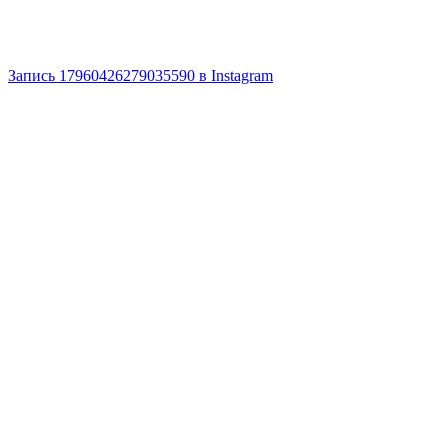
Запись 17960426279035590 в Instagram