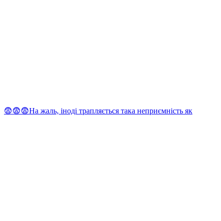
😨😨😨На жаль, іноді трапляється така неприємність як