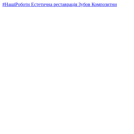
#НашіРоботи Естетична реставрація Зубов Композитни