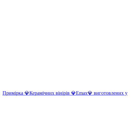
Примірка 💎Керамічних вінірів 💎Еmax💎 виготовлених у