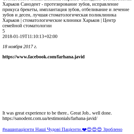
Харьков Санодент - протезирование зубов, исправление
прикуса брекеты, имплантация зубов, отбеливание и лечение
зубов и десен, лучшая стоматологическая поликлиника
Харьков | стоматологические клиники Харьков | Центр
семейной стоматологии
5
2018-01-19T11:10:13+02:00
18 ноября 2017 г.
https://www.facebook.com/farhana.javid
It was great experience to be there.. Great Job.. well done.
https://sanodent.com.ua/testimonials/farhana-javid/
#нашипацієнти Наші Чудові Пацієнти.❤️😍😍😍 Зроблено