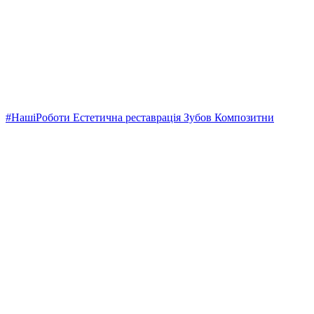
#НашіРоботи Естетична реставрація Зубов Композитни