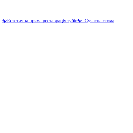
💎Естетична пряма реставрація зубів💎. Сучасна стома