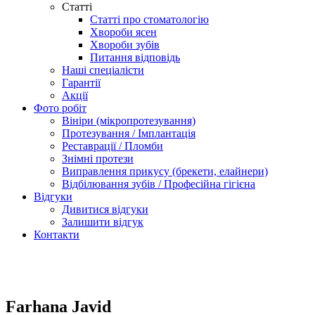
Статті
Статті про стоматологію
Хвороби ясен
Хвороби зубів
Питання відповідь
Наші спеціалісти
Гарантії
Акції
Фото робіт
Вініри (мікропротезування)
Протезування / Імплантація
Реставрації / Пломби
Знімні протези
Виправлення прикусу (брекети, елайнери)
Відбілювання зубів / Професійна гігієна
Відгуки
Дивитися відгуки
Залишити відгук
Контакти
Farhana Javid