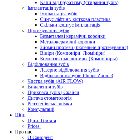
Капи від бруксизму (стирання зубів)
Імплантація зубів
Імплантація зубів
Синус-ліфтінг, кісткова пластика
Скільки коштує імплантація
Протезування зубів
Безметалеві керамічні коронки
Металокерамічні коронки
Зйомні протези (бюгельне протезування)
Вініри (Компоніри, Люмініри)
Композитные виниры (Компониры)
Відбілювання зубів
Лазерне відбілювання зубів
Відбілювання зубів Philips Zoom 3
Чистка зубів (AIR FLOW)
Видалення зубів
Прикраса зубів | Скайси
Дитяча стоматологія
Рентгенівські знімки
Консультації
Ціни
Ціни: Гривня
Prices:
Про нас
О Санодент