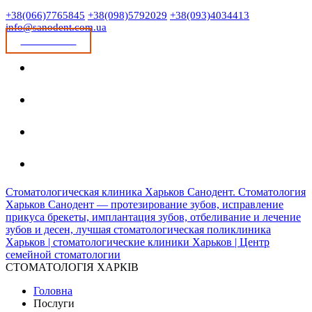
+38(066)7765845
+38(098)5792029
+38(093)4034413
info@sanodent.com.ua
ЗАПИСАТИСЯ
Стоматологическая клиника Харьков Санодент. Стоматология
Харьков Санодент — протезирование зубов, исправление
прикуса брекеты, имплантация зубов, отбеливание и лечение
зубов и десен, лучшая стоматологическая поликлиника
Харьков | стоматологические клиники Харьков | Центр
семейной стоматологии
СТОМАТОЛОГІЯ ХАРКІВ
Головна
Послуги