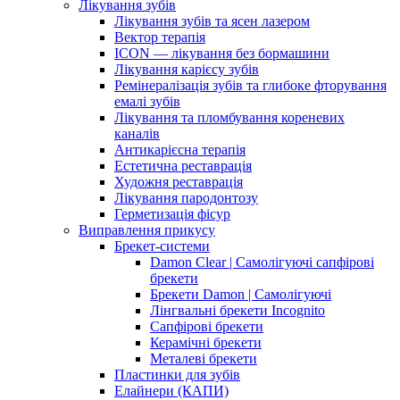
Лікування зубів
Лікування зубів та ясен лазером
Вектор терапія
ICON — лікування без бормашини
Лікування карієсу зубів
Ремінералізація зубів та глибоке фторування
емалі зубів
Лікування та пломбування кореневих
каналів
Антикарієсна терапія
Естетична реставрація
Художня реставрація
Лікування пародонтозу
Герметизація фісур
Виправлення прикусу
Брекет-системи
Damon Clear | Самолігуючі сапфірові
брекети
Брекети Damon | Самолігуючі
Лінгвальні брекети Incognito
Сапфірові брекети
Керамічні брекети
Металеві брекети
Пластинки для зубів
Елайнери (КАПИ)