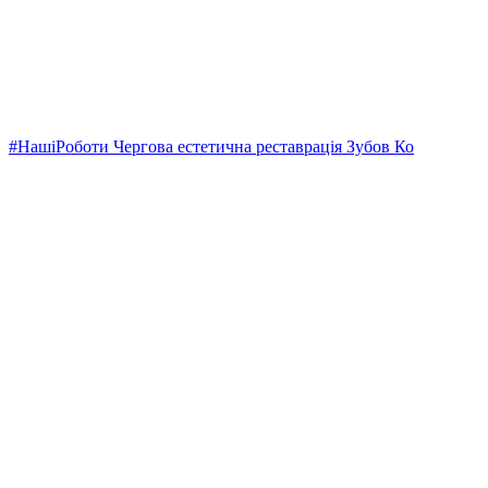
#НашіРоботи Чергова естетична реставрація Зубов Ко